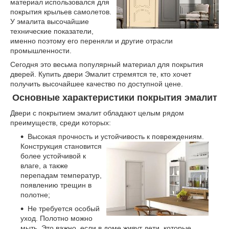
материал использовался для
покрытия крыльев самолетов.
У эмалита высочайшие
технические показатели,
именно поэтому его переняли и другие отрасли
промышленности.
Сегодня это весьма популярный материал для покрытия
дверей. Купить двери Эмалит стремятся те, кто хочет
получить высочайшее качество по доступной цене.
Основные характеристики покрытия эмалит
Двери с покрытием эмалит обладают целым рядом
преимуществ, среди которых:
Высокая прочность и устойчивость к повреждениям.
Конструкция становит
ся
более устойчивой к
влаге, а также
перепадам температур,
появлению трещин в
полотне;
Не требуется особый
уход. Полотно можно
мыть. Это важно, если в доме живут дети, которые