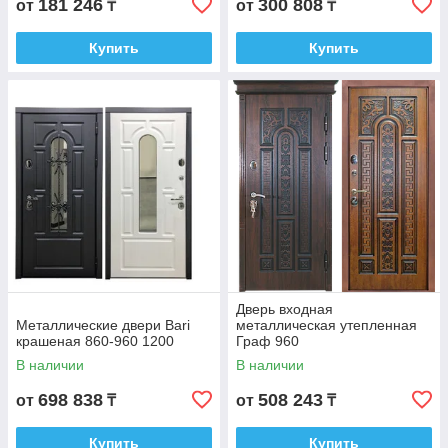
181 246
300 808
от
₸
от
₸
Купить
Купить
Дверь входная
Металлические двери Bari
металлическая утепленная
крашеная 860-960 1200
Граф 960
В наличии
В наличии
698 838
508 243
от
₸
от
₸
Купить
Купить