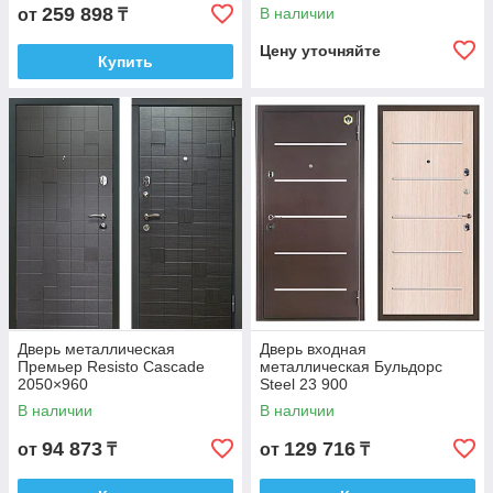
259 898
В наличии
от
₸
Цену уточняйте
Купить
Дверь металлическая
Дверь входная
Премьер Resisto Cascade
металлическая Бульдорс
2050×960
Steel 23 900
В наличии
В наличии
94 873
129 716
от
₸
от
₸