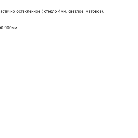
астично остеклённое ( стекло 4мм, светлое, матовое).
00,900мм.