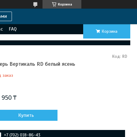
Корзина
ами
ас
FAQ
Корзина
Код:
RD
ерь Вертикаль RD белый ясень
д заказ
Отправка с 06 октября 2026
 950 ₸
Купить
+7 (702) 018-86-43