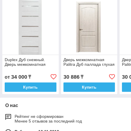
Duplex Дуб снежный.
Дверь межкомнатная
Две
Дверь межкомнатная
Palitra Дуб паллада глухая
Pali
34 000
30 886
30 
от
₸
₸
Купить
Купить
О нас
Рейтинг не сформирован
Менее 5 отзывов за последний год