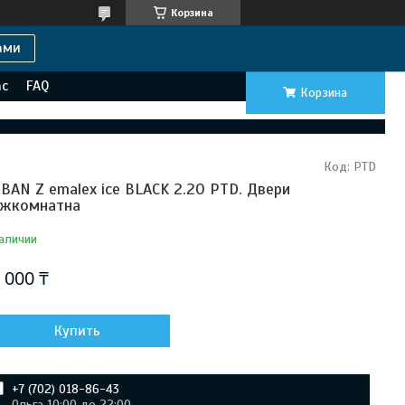
Корзина
ами
ас
FAQ
Корзина
Код:
PTD
BAN Z emalex ice BLACK 2.20 PTD. Двери
жкомнатна
аличии
 000 ₸
Купить
+7 (702) 018-86-43
Ольга 10:00 до 22:00