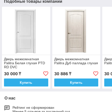
Подобные товары компании
Дверь межкомнатная
Дверь межкомнатная
Две
Palitra Белая глухая PTD
Palitra Дуб паллада глухая
Pali
RD DVC
30 000
30 886
30 
₸
₸
Купить
Купить
О нас
Рейтинг не сформирован
Менее 5 отзывов за последний год