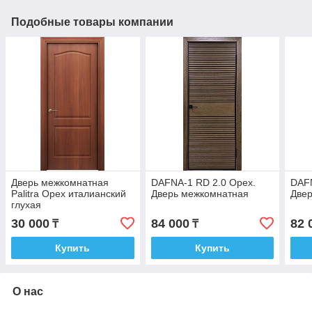
Подобные товары компании
Дверь межкомнатная
DAFNA-1 RD 2.0 Орех.
DAFN
Palitra Орех италианский
Дверь межкомнатная
Две
глухая
30 000
84 000
82 
₸
₸
Купить
Купить
О нас