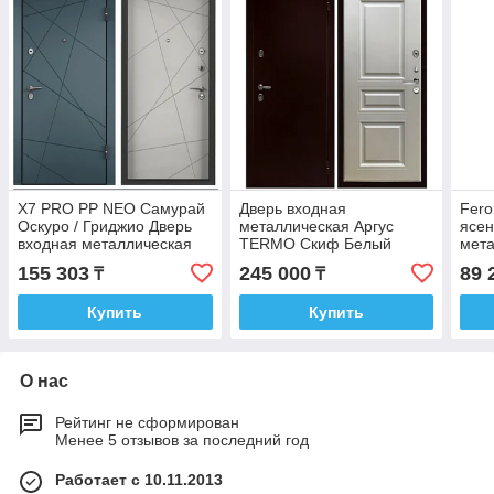
X7 PRO PP NEO Самурай
Дверь входная
Fero
Оскуро / Гриджио Дверь
металлическая Аргус
ясен
входная металлическая
TERMO Скиф Белый
мет
ясень Дверь входная
155 303
245 000
89 
₸
₸
металлическая
Купить
Купить
О нас
Рейтинг не сформирован
Менее 5 отзывов за последний год
Работает с 10.11.2013