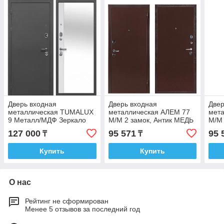
Дверь входная
Дверь входная
Двер
металлическая TUMALUX
металлическая АЛЕМ 77
мет
9 Mеталл/МДФ Зеркало
М/М 2 замок, Антик МЕДЬ
М/М 
Серебро (860; 969) два
PTD_M
СЕР
127 000
95 571
95 
₸
₸
замка PTD_M
Купить
Купить
О нас
Рейтинг не сформирован
Менее 5 отзывов за последний год