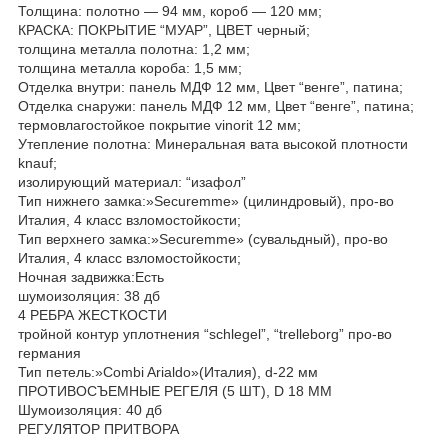
Толщина: полотно — 94 мм, короб — 120 мм;
КРАСКА: ПОКРЫТИЕ “МУАР”, ЦВЕТ черный;
толщина металла полотна: 1,2 мм;
толщина металла короба: 1,5 мм;
Отделка внутри: панель МДФ 12 мм, Цвет “венге”, патина;
Отделка снаружи: панель МДФ 12 мм, Цвет “венге”, патина;
термовлагостойкое покрытие vinorit 12 мм;
Утепление полотна: Минеральная вата высокой плотности
knauf;
изолирующий материал: “изафол”
Тип нижнего замка:»Securemme» (цилиндровый), про-во
Италия, 4 класс взломостойкости;
Тип верхнего замка:»Securemme» (сувальдный), про-во
Италия, 4 класс взломостойкости;
Ночная задвижка:Есть
шумоизоляция: 38 дб
4 РЕБРА ЖЕСТКОСТИ
тройной контур уплотнения “schlegel”, “trelleborg” про-во
германия
Тип петель:»Combi Arialdo»(Италия), d-22 мм
ПРОТИВОСЪЕМНЫЕ РЕГЕЛЯ (5 ШТ), D 18 ММ
Шумоизоляция: 40 дб
РЕГУЛЯТОР ПРИТВОРА