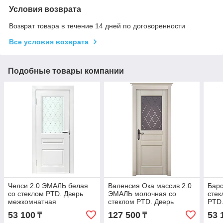
Условия возврата
Возврат товара в течение 14 дней по договоренности
Все условия возврата
Подобные товары компании
Челси 2.0 ЭМАЛЬ белая
Валенсия Ока массив 2.0
Барс
со стеклом PTD. Дверь
ЭМАЛЬ молочная со
сте
межкомнатная
стеклом PTD. Дверь
PTD.
межкомнатная
53 100
127 500
53 
₸
₸