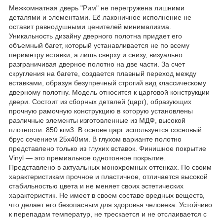
Межкомнатная дверь "Рим" не перегружена лишними
деталями и элементами. Её лаконичное исполнение не
оставит равнодушными ценителей минимализма.
Уникальность дизайну дверного полотна придает его
объемный багет, который устанавливается не по всему
периметру вставки, а лишь сверху и снизу, визуально
разграничивая дверное полотно на две части. За счет
скругления на багете, создается плавный переход между
вставками, образуя безупречный строгий вид классическому
дверному полотну. Модель относится к царговой конструкции
двери. Состоит из сборных деталей (царг), образующих
прочную рамочную конструкцию в которую установлены
различные элементы изготовленные из МДФ, высокой
плотности: 850 кгм3. В основе царг используется сосновый
брус сечением 25х40мм. В глухом варианте полотно
представлено только из глухих вставок. Финишное покрытие
Vinyl — это премиальное однотонное покрытие.
Представлено в актуальных монохромных оттенках. По своим
характеристикам прочное и пластичное, отличается высокой
стабильностью цвета и не меняет своих эстетических
характеристик. Не имеет в своем составе вредных веществ,
что делает его безопасным для здоровья человека. Устойчиво
к перепадам температур, не трескается и не отслаивается с