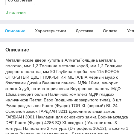
В наличии
Описание
Характеристики
Доставка
Оплата
Усл
Описание
Металические двери купить в АлматыТолщина металла
полотно, мм: 1,2 Толщина металла короб, мм 1,2 Толщина
дверного полотна, мм 90 Глубина короба, мм 115 КОРОБ
ОТКРЫТЫЙ ЦВЕТ ПОКРЫТИЯ МЕТАЛЛА Черный муар с
блестками Дизайн Внешняя панель: МДФ 10мм, винорит
золотой дуб, патина коричневая Внутренняя панель: МДФ
10мм,винорит белый Наличник: комплект МДФ гладких
наличников Петли: Евро (подшипник закрытого типа), 3 шт
Ручка раздельная Fuaro (Фуаро) TOR XL (черный) BL-24
Основной замок ГАРДИАН 3211 Дополнительный замок
ГАРДИАН 3001 Накладки для основного замка Броненакладка
DEF Fuaro (Фуаро) 4286 SQ XL квадрат ( Уплотнитель: 3
контура. На полотне 2 контура: (D-профиль 10х12), в косяке 1
контур Внутренний наполнитель: Базальтовая плита