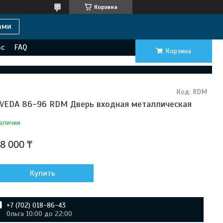
Корзина
ами
ас
FAQ
Корзина
Код:
RDM
VEDA 86-96 RDM Дверь входная металлическая
аличии
8 000 ₸
Купить
+7 (702) 018-86-43
Ольга 10:00 до 22:00