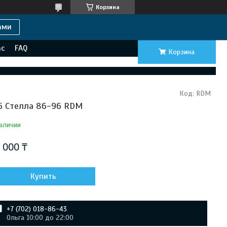
Корзина
ами
ас
FAQ
Корзина
Код:
RDM
5 Стелла 86-96 RDM
аличии
 000 ₸
Купить
+7 (702) 018-86-43
Ольга 10:00 до 22:00