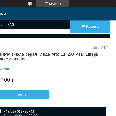
Корзина
ами
ас
FAQ
Корзина
Код:
PTD
NIMA эмаль серая Гладь Alto ДГ 2.0 PTD. Дверь
жкомнатная
аличии
 100 ₸
Купить
+7 (702) 018-86-43
Ольга 10:00 до 22:00