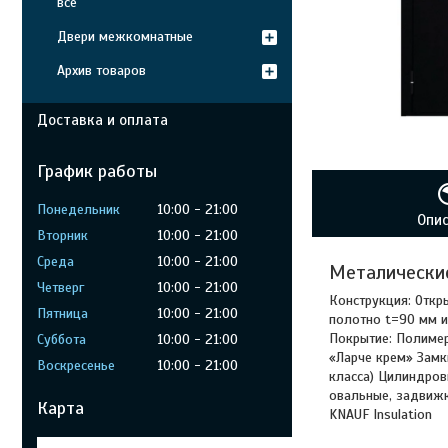
все
Двери межкомнатные
Архив товаров
Доставка и оплата
График работы
Понедельник
10:00
21:00
Опи
Вторник
10:00
21:00
Среда
10:00
21:00
Металические
Четверг
10:00
21:00
Конструкция: Откр
Пятница
10:00
21:00
полотно t=90 мм и
Покрытие: Полимер
Суббота
10:00
21:00
«Ларче крем» Замки
Воскресенье
10:00
21:00
класса) Цилиндров
овальные, задвижк
Карта
KNAUF Insulation