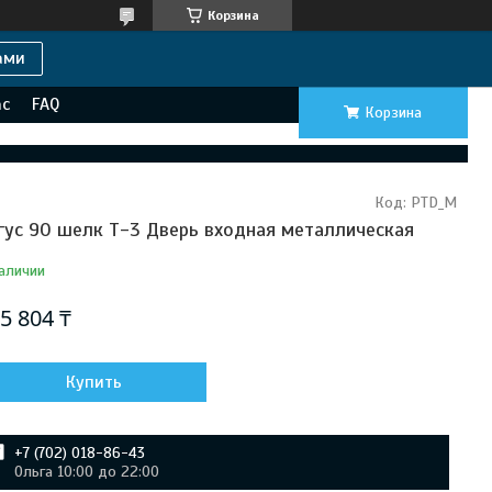
Корзина
ами
ас
FAQ
Корзина
Код:
PTD_M
гус 90 шелк Т-3 Дверь входная металлическая
аличии
5 804 ₸
Купить
+7 (702) 018-86-43
Ольга 10:00 до 22:00