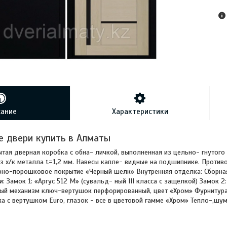
сание
Характеристики
 двери купить в Алматы
ытая дверная коробка c обна- личкой, выполненная из цельно- гнутог
з х/к металла t=1,2 мм. Навесы капле- видные на подшипнике. Против
но-порошковое покрытие «Черный шелк» Внутренняя отделка: Сборная
: Замок 1: «Аргус 512 М» (сувальд- ный III класса с защелкой) Замок 2:
ый механизм ключ-вертушок перфорированный, цвет «Хром» Фурнитура:
а с вертушком Euro, глазок - все в цветовой гамме «Хром» Тепло-,шу