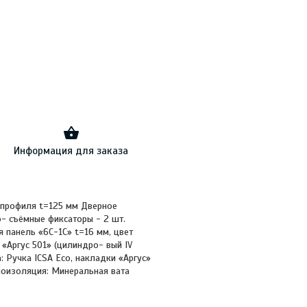
Информация для заказа
о профиля t=125 мм Дверное
о- съёмные фиксаторы - 2 шт.
 панель «6С-1С» t=16 мм, цвет
 «Аргус 501» (цилиндро- вый IV
 Ручка ICSA Eco, накладки «Аргус»
моизоляция: Минеральная вата