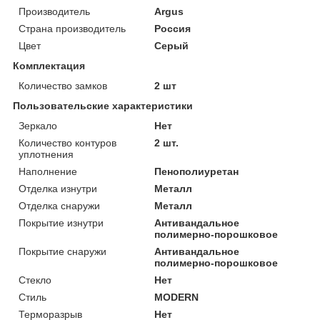
Производитель
Argus
Страна производитель
Россия
Цвет
Серый
Комплектация
Количество замков
2 шт
Пользовательские характеристики
Зеркало
Нет
Количество контуров
2 шт.
уплотнения
Наполнение
Пенополиуретан
Отделка изнутри
Металл
Отделка снаружи
Металл
Покрытие изнутри
Антивандальное
полимерно-порошковое
Покрытие снаружи
Антивандальное
полимерно-порошковое
Стекло
Нет
Стиль
MODERN
Терморазрыв
Нет