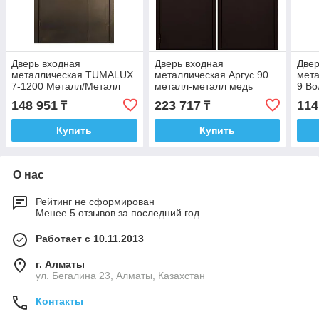
Дверь входная
Дверь входная
Двер
металлическая TUMALUX
металлическая Аргус 90
мет
7-1200 Mеталл/Металл
металл-металл медь
9 Во
Серебро (1200) два замка
Сере
148 951
223 717
114
₸
₸
PTD_M
зам
Купить
Купить
О нас
Рейтинг не сформирован
Менее 5 отзывов за последний год
Работает с 10.11.2013
г. Алматы
ул. Бегалина 23, Алматы, Казахстан
Контакты