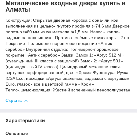
Металические входные двери купить в
Алматы
Конструкция: Открытая дверная коробка c обна- личкой,
выполненная из цельно- гнутого профиля t=74,6 мм Дверное
полотно t=60 мм из х/к металла t=1,5 мм. Навесы капле-
видные на подшипнике. Противо- съёмные фиксаторы - 2 шт.
Покрытие: Полимерно-порошковое покрытие «Антик
серебро» Внутренняя отделка: Полимерно-порошковое
покрытие «Антик серебро» Замки: Замок 1: «Аргус 512 М»
(сувальд- ный III класса с защелкой) Замок 2: «Аргус 501»
(цилиндро- вый IV класса) Цилиндровый механизм ключ-
вертушок перфорированный, цвет «Хром» Фурнитура: Ручка
ICSA Eco, накладки «Аргус» овальные, задвижка с вертушком
Euro, глазок - все в цветовой гамме «Хром»
Тепло-,шумоизоляция: Жесткий вспененный пенополиуретан
Скрыть
Характеристики
Основные