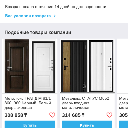
Возврат товара в течение 14 дней по договоренности
Все условия возврата
Подобные товары компании
Металюкс ГРАНД М 81/1
Металюкс СТАТУС М652
Мет
860; 960 Чёрный_Белый
дверь входная
двер
дверь входная
металлическая
мет
металлическая
308 858
314 685
305
₸
₸
Купить
Купить