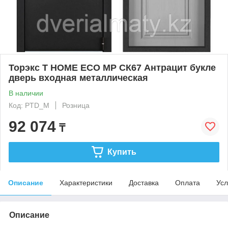
Торэкс T HOME ECO MP СК67 Антрацит букле
дверь входная металлическая
В наличии
Код: PTD_M
Розница
92 074
₸
Купить
Описание
Характеристики
Доставка
Оплата
Усл
Описание