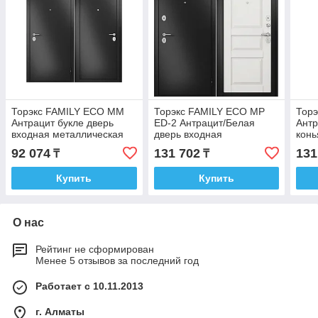
Торэкс FAMILY ECO MM
Торэкс FAMILY ECO MP
Тор
Антрацит букле дверь
ED-2 Антрацит/Белая
Антр
входная металлическая
дверь входная
конь
металлическая
вход
92 074
131 702
131
₸
₸
Купить
Купить
О нас
Рейтинг не сформирован
Менее 5 отзывов за последний год
Работает с 10.11.2013
г. Алматы