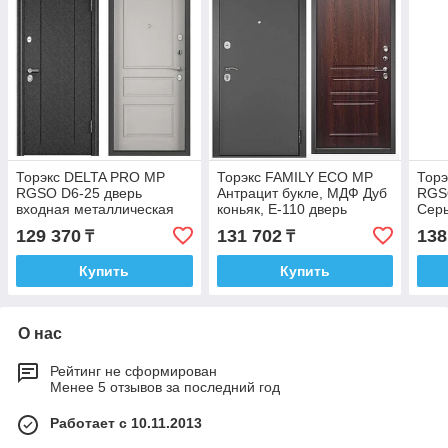
Торэкс DELTA PRO MP
Торэкс FAMILY ECO MP
Тор
RGSO D6-25 дверь
Антрацит букле, МДФ Дуб
RGS
входная металлическая
коньяк, E-110 дверь
Серы
входная металлическая
двер
129 370
131 702
138
₸
₸
мет
Купить
Купить
О нас
Рейтинг не сформирован
Менее 5 отзывов за последний год
Работает с 10.11.2013