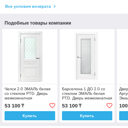
Все условия возврата
Подобные товары компании
Челси 2.0 ЭМАЛЬ белая
Барселона 1 ДО 2.0 со
Две
со стеклом PTD. Дверь
стеклом ЭМАЛЬ белая
Аргу
межкомнатная
PTD. Дверь межкомнатная
Эма
две
53 100
53 100
100
₸
₸
Купить
Купить