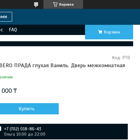
Корзина
ами
ас
FAQ
Корзина
Код:
PTD
BERO ПРАДА глухая Ваниль. Дверь межкомнатная
аличии
 000 ₸
Купить
+7 (702) 018-86-43
Ольга 10:00 до 22:00