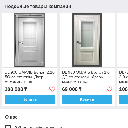
Подобные товары компании
DL 900 ЭМАЛЬ Белая 2.20
DL 950 ЭМАЛЬ Белая 2.0
DL7
ДО со стеклом. Дверь
ДО со стеклом. Дверь
2.0 
межкомнатная
межкомнатная
меж
100 000
69 000
106
₸
₸
Купить
Купить
О нас
Рейтинг не сформирован