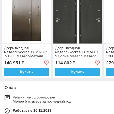
Дверь входная
Дверь входная
Двер
металлическая TUMALUX
металлическая TUMALUX
мета
7-1200 Mеталл/Металл
9 Волна Mеталл/Металл
1200
Серебро (1200) два замка
Серебро (860; 969) два
сер
148 951
114 802
279
₸
₸
PTD_M
замка PTD_M
Купить
Купить
О нас
Рейтинг не сформирован
Менее 5 отзывов за последний год
Работает с 10.11.2013