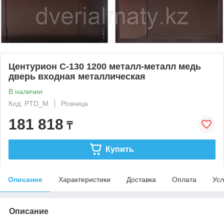
Центурион C-130 1200 металл-металл медь
дверь входная металлическая
В наличии
Код: PTD_M
Розница
181 818
₸
Купить
Описание
Характеристики
Доставка
Оплата
Усл
Описание