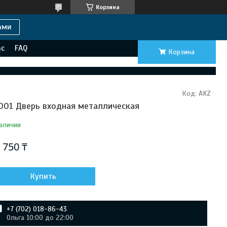
Корзина
ами
ас
FAQ
Корзина
Код:
AKZ
001 Дверь входная металлическая
аличии
 750 ₸
Купить
+7 (702) 018-86-43
Ольга 10:00 до 22:00