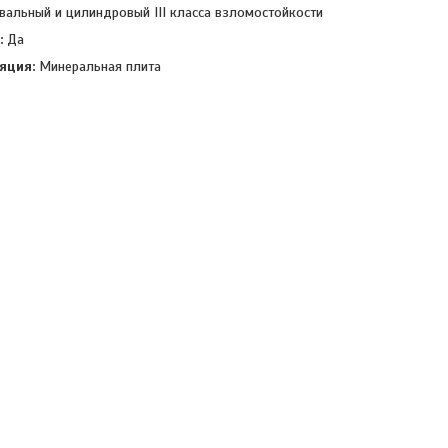
вальный и цилиндровый III класса взломостойкости
:
Да
яция:
Минеральная плита