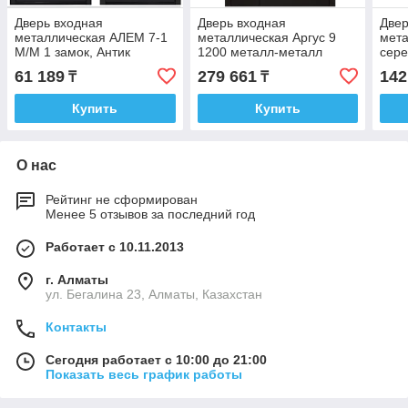
Дверь входная
Дверь входная
Двер
металлическая АЛЕМ 7-1
металлическая Аргус 9
мета
М/М 1 замок, Антик
1200 металл-металл
сере
СЕРЕБРО PTD_M
серебро
61 189
279 661
142
₸
₸
Купить
Купить
О нас
Рейтинг не сформирован
Менее 5 отзывов за последний год
Работает с 10.11.2013
г. Алматы
ул. Бегалина 23, Алматы, Казахстан
Контакты
Сегодня работает с 10:00 до 21:00
Показать весь график работы