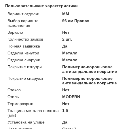
Пользовательские характеристики
Вариант отделки
MM
Выбор варианта
96 см Правая
исполнения
Зеркало
Нет
Количество замков
2 шт.
Ночная задвижка
Да
Отделка изнутри
Металл
Отделка снаружи
Металл
Покрытие изнутри
Полимерно-порошковое
антивандальное покрытие
Покрытие снаружи
Полимерно-порошковое
антивандальное покрытие
Стекло
Нет
Стиль
MODERN
Терморазрыв
Нет
Толщина металла полотна
1.5
(мм)
Установка на улице
Да
Цвет изнутри
Серый