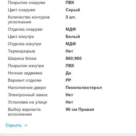
Покрытие снаружи
ПВХ
Цвет снаружи
Серый
Количество контуров
3 шт.
уплотнения
Отделка снаружи
МДФ
Цвет изнутри
Белый
Отделка изнутри
МДФ
Терморазрыв
Нет
Ширина блока
860;960
Покрытие изнутри
ПВХ
Ночная задвижка
Да
Вариант отделки
PP
Наполнение двери
Пенополистерол
Электронный замок
Нет
Установка на улице
Нет
Выбор варианта
96 см Правая
исполнения
Скрыть