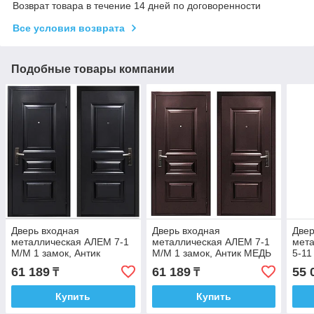
Возврат товара в течение 14 дней по договоренности
Все условия возврата
Подобные товары компании
Дверь входная
Дверь входная
Двер
металлическая АЛЕМ 7-1
металлическая АЛЕМ 7-1
мет
М/М 1 замок, Антик
М/М 1 замок, Антик МЕДЬ
5-11
СЕРЕБРО PTD_M
PTD_M
969)
61 189
61 189
55 
₸
₸
Купить
Купить