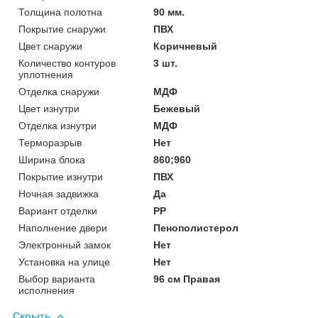
Толщина полотна
90 мм.
Покрытие снаружи
ПВХ
Цвет снаружи
Коричневый
Количество контуров
3 шт.
уплотнения
Отделка снаружи
МДФ
Цвет изнутри
Бежевый
Отделка изнутри
МДФ
Терморазрыв
Нет
Ширина блока
860;960
Покрытие изнутри
ПВХ
Ночная задвижка
Да
Вариант отделки
PP
Наполнение двери
Пенополистерол
Электронный замок
Нет
Установка на улице
Нет
Выбор варианта
96 см Правая
исполнения
Скрыть