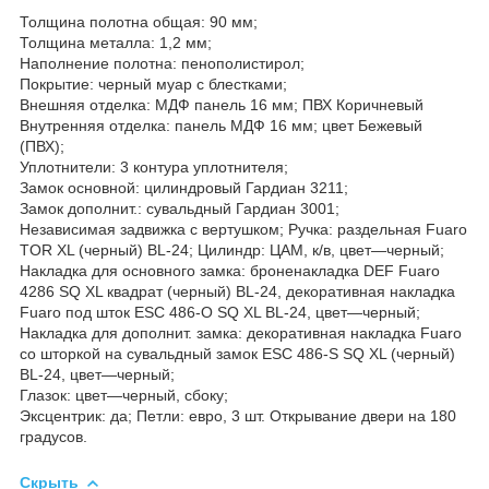
Толщина полотна общая: 90 мм;
Толщина металла: 1,2 мм;
Наполнение полотна: пенополистирол;
Покрытие: черный муар с блестками;
Внешняя отделка: МДФ панель 16 мм; ПВХ Коричневый
Внутренняя отделка: панель МДФ 16 мм; цвет Бежевый
(ПВХ);
Уплотнители: 3 контура уплотнителя;
Замок основной: цилиндровый Гардиан 3211;
Замок дополнит.: сувальдный Гардиан 3001;
Независимая задвижка с вертушком; Ручка: раздельная Fuaro
TOR XL (черный) BL-24; Цилиндр: ЦАМ, к/в, цвет—черный;
Накладка для основного замка: броненакладка DEF Fuaro
4286 SQ XL квадрат (черный) BL-24, декоративная накладка
Fuaro под шток ESC 486-O SQ XL BL-24, цвет—черный;
Накладка для дополнит. замка: декоративная накладка Fuaro
со шторкой на сувальдный замок ESC 486-S SQ XL (черный)
BL-24, цвет—черный;
Глазок: цвет—черный, сбоку;
Эксцентрик: да; Петли: евро, 3 шт. Открывание двери на 180
градусов.
Скрыть