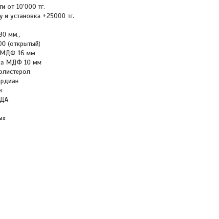
и от 10’000 тг.
 и установка +25000 тг.
80 мм.,
00 (открытый)
 МДФ 16 мм
ка МДФ 10 мм
олистерол
ардиан
н
 ДА
ых