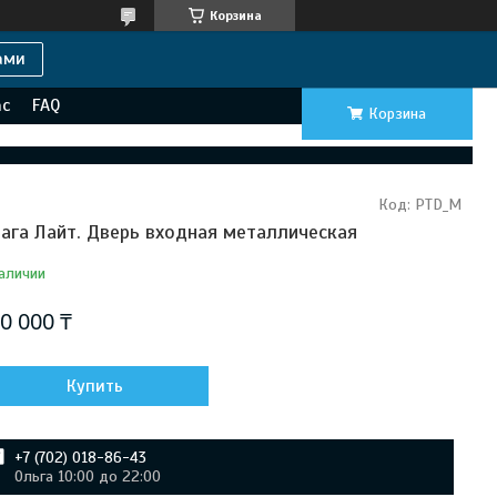
Корзина
ами
ас
FAQ
Корзина
Код:
PTD_M
ага Лайт. Дверь входная металлическая
аличии
0 000 ₸
Купить
+7 (702) 018-86-43
Ольга 10:00 до 22:00