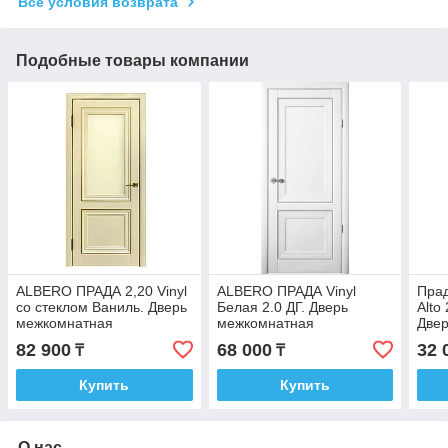
Все условия возврата
Подобные товары компании
ALBERO ПРАДА 2,20 Vinyl
ALBERO ПРАДА Vinyl
Пра
со стеклом Ваниль. Дверь
Белая 2.0 ДГ. Дверь
Alto
межкомнатная
межкомнатная
Две
82 900
68 000
32 
₸
₸
Купить
Купить
О нас