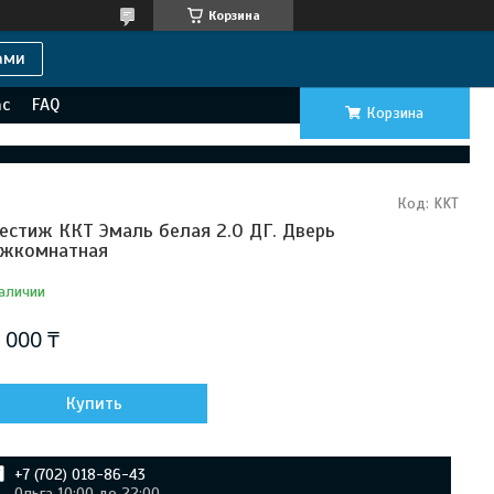
Корзина
ами
ас
FAQ
Корзина
Код:
KKT
естиж ККТ Эмаль белая 2.0 ДГ. Дверь
жкомнатная
аличии
 000 ₸
Купить
+7 (702) 018-86-43
Ольга 10:00 до 22:00