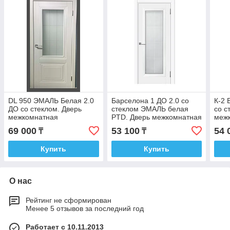
DL 950 ЭМАЛЬ Белая 2.0
Барселона 1 ДО 2.0 со
К-2 
ДО со стеклом. Дверь
стеклом ЭМАЛЬ белая
со с
межкомнатная
PTD. Дверь межкомнатная
меж
69 000
53 100
54 
₸
₸
Купить
Купить
О нас
Рейтинг не сформирован
Менее 5 отзывов за последний год
Работает с 10.11.2013