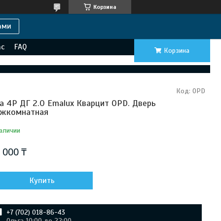
Корзина
ами
ас
FAQ
Корзина
Код:
OPD
lla 4P ДГ 2.0 Emalux Кварцит OPD. Дверь
жкомнатная
аличии
 000 ₸
Купить
+7 (702) 018-86-43
Ольга 10:00 до 22:00