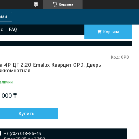
Корзина
ами
ас
FAQ
Корзина
Код:
OPD
lla 4P ДГ 2.20 Emalux Кварцит OPD. Дверь
жкомнатная
аличии
 000 ₸
Купить
+7 (702) 018-86-43
Ольга 10:00 до 22:00