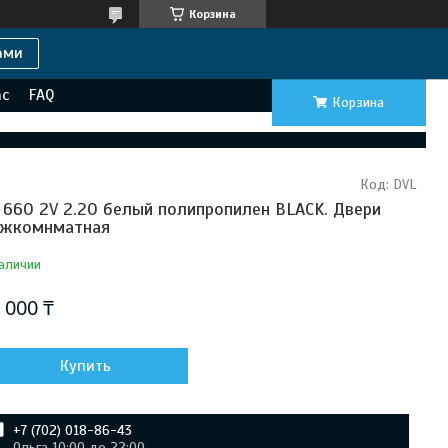
Корзина
ами
ас
FAQ
Корзина
Код:
DVL
 660 2V 2.20 белый полипропилен BLACK. Двери
жкомнматная
аличии
 000 ₸
Купить
+7 (702) 018-86-43
Ольга 10:00 до 22:00