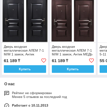
Дверь входная
Дверь входная
Двер
металлическая АЛЕМ 7-1
металлическая АЛЕМ 7-1
мет
М/М 1 замок, Антик
М/М 1 замок, Антик МЕДЬ
5-11
СЕРЕБРО PTD_M
PTD_M
969)
61 189
61 189
55 
₸
₸
Купить
Купить
О нас
Рейтинг не сформирован
Менее 5 отзывов за последний год
Работает с 10.11.2013