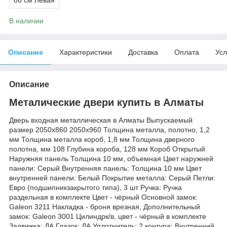
В наличии
Описание
Характеристики
Доставка
Оплата
Усл
Описание
Металические двери купить в Алматы
Дверь входная металлическая в Алматы Выпускаемый
размер 2050х860 2050х960 Толщина металла, полотно, 1,2
мм Толщина металла короб, 1,8 мм Толщина дверного
полотна, мм 108 Глубина короба, 128 мм Короб Открытый
Наружняя панель Толщина 10 мм, объемная Цвет наружней
панели: Серый Внутренняя панель: Толщина 10 мм Цвет
внутренней панели: Белый Покрытие металла: Серый Петли:
Евро (подшипникзакрытого типа), 3 шт Ручка: Ручка
раздельная в комплекте Цвет - чёрный Основной замок:
Galeon 3211 Накладка - броня врезная, Дополнительный
замок: Galeon 3001 Цилиндрк/в, цвет - чёрный в комплекте
Задвижка: ДА Глазок: ДА Уплотнитель: 2 контура: Внутренний