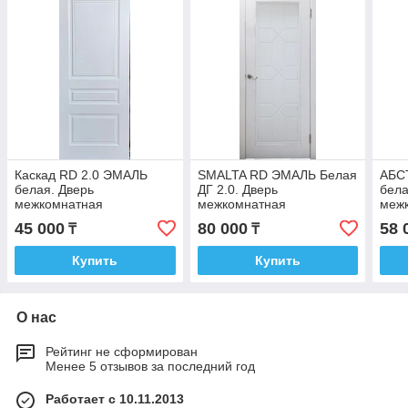
Каскад RD 2.0 ЭМАЛЬ
SMALTA RD ЭМАЛЬ Белая
АБС
белая. Дверь
ДГ 2.0. Дверь
бела
межкомнатная
межкомнатная
меж
45 000
80 000
58 
₸
₸
Купить
Купить
О нас
Рейтинг не сформирован
Менее 5 отзывов за последний год
Работает с 10.11.2013