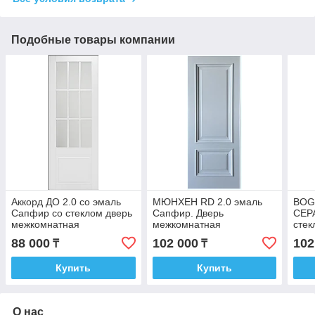
Подобные товары компании
Аккорд ДО 2.0 со эмаль
МЮНХЕН RD 2.0 эмаль
BOG
Сапфир со стеклом дверь
Сапфир. Дверь
СЕР
межкомнатная
межкомнатная
стек
меж
88 000
102 000
102
₸
₸
Купить
Купить
О нас