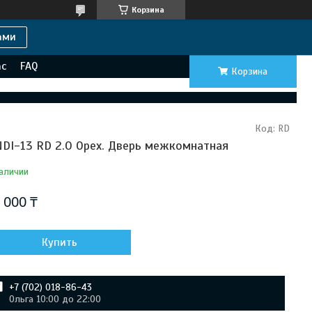
Корзина
ами
ас
FAQ
Корзина
Код:
RD
NDI-13 RD 2.0 Орех. Дверь межкомнатная
аличии
 000 ₸
Купить
+7 (702) 018-86-43
Ольга 10:00 до 22:00