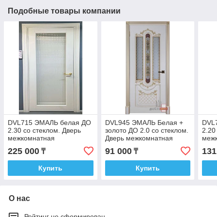
Подобные товары компании
DVL715 ЭМАЛЬ белая ДО
DVL945 ЭМАЛЬ Белая +
DVL
2.30 со стеклом. Дверь
золото ДО 2.0 со стеклом.
2.20
межкомнатная
Дверь межкомнатная
меж
225 000
91 000
131
₸
₸
Купить
Купить
О нас
Рейтинг не сформирован