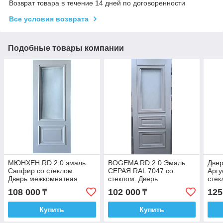
Возврат товара в течение 14 дней по договоренности
Все условия возврата
Подобные товары компании
МЮНХЕН RD 2.0 эмаль
BOGEMA RD 2.0 Эмаль
Две
Сапфир со стеклом.
СЕРАЯ RAL 7047 со
Аргу
Дверь межкомнатная
стеклом. Дверь
сте
межкомнатная
жемч
108 000
102 000
125
₸
₸
меж
Купить
Купить