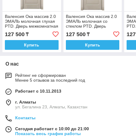
Валенсия Ока массив 2.0
Валенсия Ока массив 2.0
Вале
ЭМАЛЬ молочная глухая
ЭМАЛЬ молочная со
ЭМАЛ
PTD. Дверь межкомнатная
стеклом PTD. Дверь
PTD.
межкомнатная
127 500
127 500
127
₸
₸
Купить
Купить
О нас
Рейтинг не сформирован
Менее 5 отзывов за последний год
Работает с 10.11.2013
г. Алматы
ул. Бегалина 23, Алматы, Казахстан
Контакты
Сегодня работает с 10:00 до 21:00
Показать весь график работы