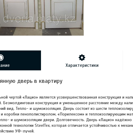
сание
Характеристики
янную дверь в квартиру
ьной чертой «Лацио» является усовершенствованная конструкция и нали
. Безмолдинговая конструкция и уменьшенное расстояние между нали
ий вид. Тепло- и шумоизоляция. Дверь состоит из шести теплоизоли
 и коробки пенополистиролом, «Порилексом» и теплоизолирующим мат
епло- и шумоизоляции двери. Долговечность. Дверь «Лацио» надёжно
нной технологии SteelTex, которая отличается устойчивостью к меха
ействию УФ-лучей.