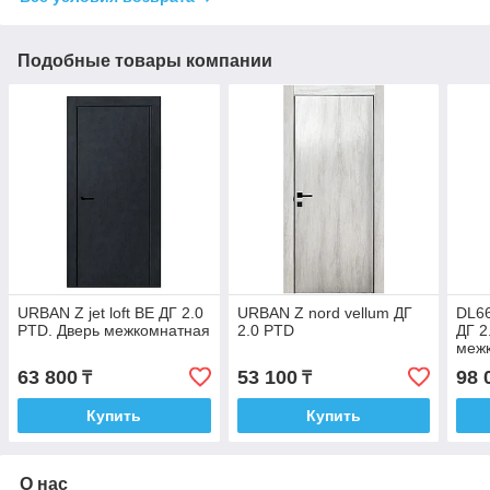
Подобные товары компании
URBAN Z jet loft ВЕ ДГ 2.0
URBAN Z nord vellum ДГ
DL6
PTD. Дверь межкомнатная
2.0 PTD
ДГ 2
меж
63 800
53 100
98 
₸
₸
Купить
Купить
О нас