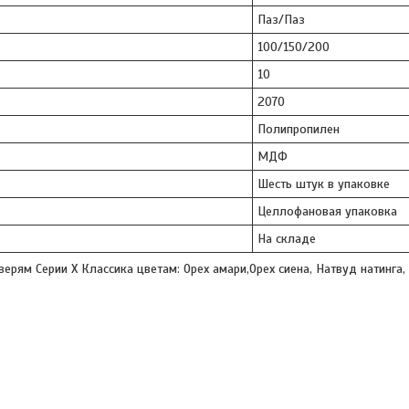
Паз/Паз
100/150/200
10
2070
Полипропилен
МДФ
Шесть штук в упаковке
Целлофановая упаковка
На складе
ерям Серии Х Классика цветам: Орех амари,Орех сиена, Натвуд натинга, 