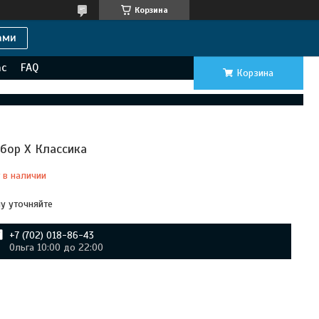
Корзина
ами
ас
FAQ
Корзина
бор Х Классика
 в наличии
у уточняйте
+7 (702) 018-86-43
Ольга 10:00 до 22:00