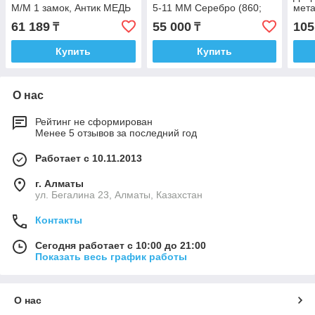
М/М 1 замок, Антик МЕДЬ
5-11 MМ Серебро (860;
мет
PTD_M
969) один замок PTD_M
61 189
55 000
105
₸
₸
Купить
Купить
О нас
Рейтинг не сформирован
Менее 5 отзывов за последний год
Работает с 10.11.2013
г. Алматы
ул. Бегалина 23, Алматы, Казахстан
Контакты
Сегодня работает с 10:00 до 21:00
Показать весь график работы
О нас