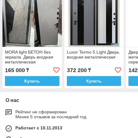
MORA light БЕТОН без
Luxor Termo 5 Light Дверь
Двер
зеркала. Дверь входная
входная металлическая
мета
металлическая
сере
165 000
372 200
142
₸
₸
Купить
Купить
О нас
Рейтинг не сформирован
Менее 5 отзывов за последний год
Работает с 10.11.2013