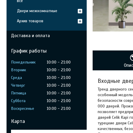
все
Двери межкомнатные
Архив товаров
Доставка и оплата
График работы
Понедельник
10:00
21:00
Опи
Вторник
10:00
21:00
Среда
10:00
21:00
Входные две
Четверг
10:00
21:00
Тренд дверного се
Пятница
10:00
21:00
особенный модельн
безопасности совр
Суббота
10:00
21:00
000 дверей. Произ
Воскресенье
10:00
21:00
позволяет предпри
дверей Celik Kapi
Карта
турецкие двери Cel
качественных, безо