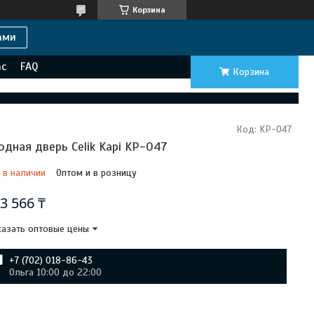
Корзина
ами
ас
FAQ
Корзина
Код:
KP-047
одная дверь Celik Kapi KP-047
 в наличии
Оптом и в розницу
3 566 ₸
азать оптовые цены
+7 (702) 018-86-43
Ольга 10:00 до 22:00