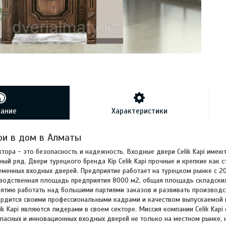
сание
Характеристики
ри в дом в Алматы
ктора - это безопасность и надежность. Входные двери Celik Kapi имею
ый ряд. Двери турецкого бренда Kip Celik Kapi прочные и крепкие как 
еменных входных дверей. Предприятие работает на турецком рынке с 20
водственная площадь предприятия 8000 м2, общая площадь складских
ятию работать над большими партиями заказов и развивать производс
 гордится своими профессиональными кадрами и качеством выпускаемой
ik Kapi являются лидерами в своем секторе. Миссия компании Celik Kap
пасных и инновационных входных дверей не только на местном рынке, но